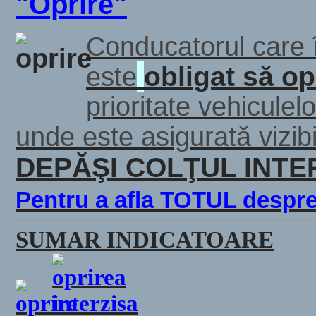
"Oprire"
Conducatorul care î
obligat să o
este
prioritate vehiculel
unde este asigurată vizib
DEPĂŞI COLŢUL INTE
Pentru a afla TOTUL despre
SUMAR INDICATOARE